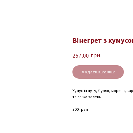
Вінегрет з хумусо
грн.
257,00
Додати в кошик
Хумус із нуту, буряк, морква, к
та свіжа зелень.
300 грам