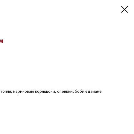
м
артопля, мариновані корнішони, опеньки, боби едамаме