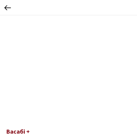
Васабі +