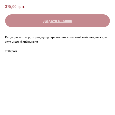
375,00
грн.
Додати в кошик
Рис, водорості норі, огірок, вугор, ікра масаго, японський майонез, авокадо,
соус унагі, білий кунжут
250 грам